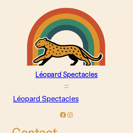
Aller
au
contenu
Léopard Spectacles
Léopard Spectacles
Facebook
Instagram
Contact